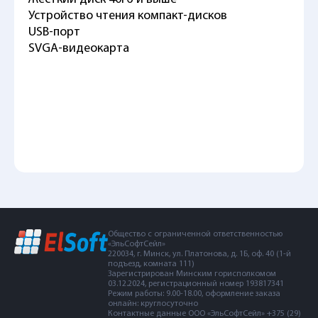
Устройство чтения компакт-дисков
USB-порт
SVGA-видеокарта
Общество с ограниченной ответственностью
«ЭльСофтСейл»
220034, г. Минск, ул. Платонова, д. 1Б, оф. 40 (1-й
подъезд, комната 111)
Зарегистрирован Минским горисполкомом
03.12.2024, регистрационный номер 193817341
Режим работы: 9.00-18.00, оформление заказа
онлайн: круглосуточно
Контактные данные ООО «ЭльСофтСейл» +375 (29)