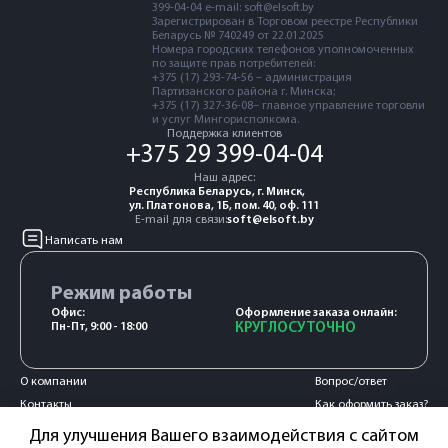
399-04-04 e-mail: soft@elsoft.by
Зарегистрирован в Торговом реестре Республики
Беларусь № 740249 от 22.01.2025
Номера городских телефонов уполномоченных
по защите прав потребителей:
+375 (17) 293-74-56 – администрация
Партизанского района г. Минска;
+375 (17) 327-36-08– главное управление торговли
и услуг Мингорисполкома.
Поддержка клиентов
+375 29 399-04-04
Наш адрес:
Республика Беларусь, г. Минск,
ул. Платонова, 1Б, пом. 40, оф. 111
E-mail для связи:
soft@elsoft.by
Написать нам
Режим работы
Офис:
Оформление заказа онлайн:
Пн-Пт, 9:00 - 18:00
КРУГЛОСУТОЧНО
О компании
Вопрос/ответ
Контакты
Как оформить заказ?
Акции и новости
Оплата и доставка
Для улучшения Вашего взаимодействия с сайтом