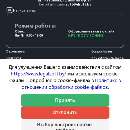
ул. Платонова, 1Б, пом. 40, оф. 111
E-mail для связи:
soft@elsoft.by
Написать нам
Режим работы
Офис:
Оформление заказа онлайн:
Пн-Пт, 9:00 - 18:00
КРУГЛОСУТОЧНО
О компании
Вопрос/ответ
Контакты
Как оформить заказ?
Акции и новости
Оплата и доставка
Для улучшения Вашего взаимодействия с сайтом
Сотрудничество
Гарантия и возврат
https://www.legalsoft.by/
мы используем cookie-
Пользовательское
файлы. Подробнее о cookie-файлах в
Политике в
соглашение
отношении обработки cookie-файлов
.
Способы оплаты:
Принять
Отклонить
Выбор настроек cookie-
файлов