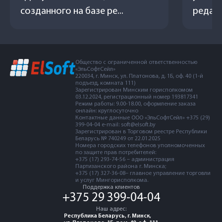
созданного на базе ре...
редак
Общество с ограниченной ответственностью
«ЭльСофтСейл»
220034, г. Минск, ул. Платонова, д. 1Б, оф. 40 (1-й
подъезд, комната 111)
Зарегистрирован Минским горисполкомом
03.12.2024, регистрационный номер 193817341
Режим работы: 9.00-18.00, оформление заказа
онлайн: круглосуточно
Контактные данные ООО «ЭльСофтСейл» +375 (29)
399-04-04 e-mail: soft@elsoft.by
Зарегистрирован в Торговом реестре Республики
Беларусь № 740249 от 22.01.2025
Номера городских телефонов уполномоченных
по защите прав потребителей:
+375 (17) 293-74-56 – администрация
Партизанского района г. Минска;
+375 (17) 327-36-08– главное управление торговли
и услуг Мингорисполкома.
Поддержка клиентов
+375 29 399-04-04
Наш адрес:
Республика Беларусь, г. Минск,