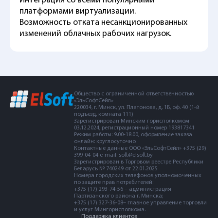
Интеграция со всеми популярными
платформами виртуализации.
Возможность отката несанкционированных
изменений облачных рабочих нагрузок.
Общество с ограниченной ответственностью
«ЭльСофтСейл»
220034, г. Минск, ул. Платонова, д. 1Б, оф. 40 (1-й
подъезд, комната 111)
Зарегистрирован Минским горисполкомом
03.12.2024, регистрационный номер 193817341
Режим работы: 9.00-18.00, оформление заказа
онлайн: круглосуточно
Контактные данные ООО «ЭльСофтСейл» +375 (29)
399-04-04 e-mail: soft@elsoft.by
Зарегистрирован в Торговом реестре Республики
Беларусь № 740249 от 22.01.2025
Номера городских телефонов уполномоченных
по защите прав потребителей:
+375 (17) 293-74-56 – администрация
Партизанского района г. Минска;
+375 (17) 327-36-08– главное управление торговли
и услуг Мингорисполкома.
Поддержка клиентов