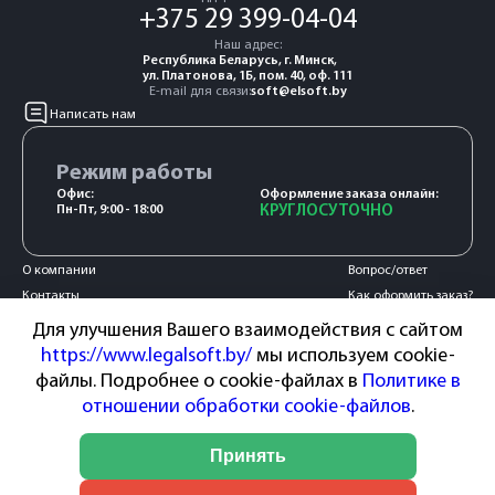
+375 29 399-04-04
Наш адрес:
Республика Беларусь, г. Минск,
ул. Платонова, 1Б, пом. 40, оф. 111
E-mail для связи:
soft@elsoft.by
Написать нам
Режим работы
Офис:
Оформление заказа онлайн:
Пн-Пт, 9:00 - 18:00
КРУГЛОСУТОЧНО
О компании
Вопрос/ответ
Контакты
Как оформить заказ?
Акции и новости
Оплата и доставка
Для улучшения Вашего взаимодействия с сайтом
Сотрудничество
Гарантия и возврат
https://www.legalsoft.by/
мы используем cookie-
Пользовательское
файлы. Подробнее о cookie-файлах в
Политике в
соглашение
отношении обработки cookie-файлов
.
Способы оплаты:
Принять