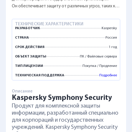
Он обеспечивает защиту от различных угроз, таких как
вредоносное программное обеспечение,
фишинговые атаки, атаки на сетевые протоколы
ТЕХНИЧЕСКИЕ ХАРАКТЕРИСТИКИ
и утечка данных.
РАЗРАБОТЧИК
Kaspersky
СТРАНА
Россия
СРОК ДЕЙСТВИЯ
1 год
ОБЪЕКТ ЗАЩИТЫ
ПК / Файловые сервера
ТИП ЛИЦЕНЗИИ
Покупка / Продление
ТЕХНИЧЕСКАЯ ПОДДЕРЖКА
Подробнее
Описание
Kaspersky Symphony Security
Продукт для комплексной защиты
информации, разработанный специально
для корпораций и государственных
учреждений. Kaspersky Symphony Security