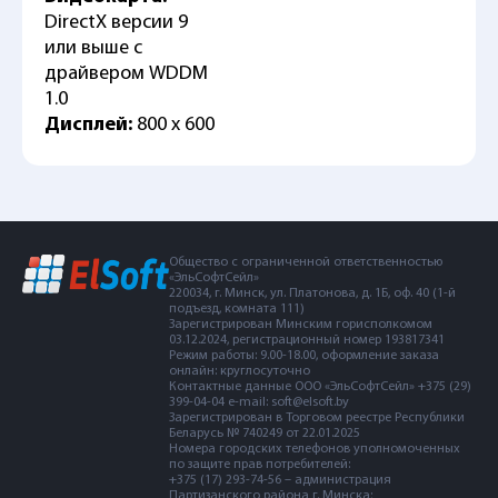
DirectX версии 9
или выше с
драйвером WDDM
1.0
Дисплей:
800 x 600
Общество с ограниченной ответственностью
«ЭльСофтСейл»
220034, г. Минск, ул. Платонова, д. 1Б, оф. 40 (1-й
подъезд, комната 111)
Зарегистрирован Минским горисполкомом
03.12.2024, регистрационный номер 193817341
Режим работы: 9.00-18.00, оформление заказа
онлайн: круглосуточно
Контактные данные ООО «ЭльСофтСейл» +375 (29)
399-04-04 e-mail: soft@elsoft.by
Зарегистрирован в Торговом реестре Республики
Беларусь № 740249 от 22.01.2025
Номера городских телефонов уполномоченных
по защите прав потребителей:
+375 (17) 293-74-56 – администрация
Партизанского района г. Минска;