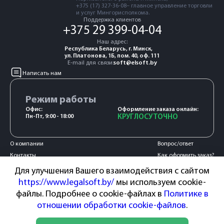
+375 (17) 327-36-08– главное управление торговли
и услуг Мингорисполкома.
Поддержка клиентов
+375 29 399-04-04
Наш адрес:
Республика Беларусь, г. Минск,
ул. Платонова, 1Б, пом. 40, оф. 111
E-mail для связи:
soft@elsoft.by
Написать нам
Режим работы
Офис:
Оформление заказа онлайн:
Пн-Пт, 9:00 - 18:00
КРУГЛОСУТОЧНО
О компании
Вопрос/ответ
Контакты
Как оформить заказ?
Акции и новости
Оплата и доставка
Для улучшения Вашего взаимодействия с сайтом
Сотрудничество
Гарантия и возврат
https://www.legalsoft.by/
мы используем cookie-
Пользовательское
файлы. Подробнее о cookie-файлах в
Политике в
соглашение
отношении обработки cookie-файлов
.
Способы оплаты: