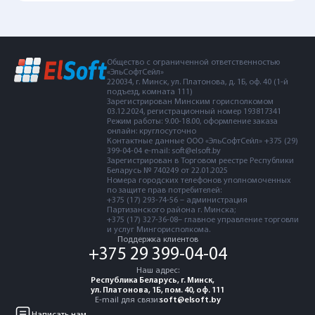
Общество с ограниченной ответственностью
«ЭльСофтСейл»
220034, г. Минск, ул. Платонова, д. 1Б, оф. 40 (1-й
подъезд, комната 111)
Зарегистрирован Минским горисполкомом
03.12.2024, регистрационный номер 193817341
Режим работы: 9.00-18.00, оформление заказа
онлайн: круглосуточно
Контактные данные ООО «ЭльСофтСейл» +375 (29)
399-04-04 e-mail: soft@elsoft.by
Зарегистрирован в Торговом реестре Республики
Беларусь № 740249 от 22.01.2025
Номера городских телефонов уполномоченных
по защите прав потребителей:
+375 (17) 293-74-56 – администрация
Партизанского района г. Минска;
+375 (17) 327-36-08– главное управление торговли
и услуг Мингорисполкома.
Поддержка клиентов
+375 29 399-04-04
Наш адрес:
Республика Беларусь, г. Минск,
ул. Платонова, 1Б, пом. 40, оф. 111
E-mail для связи:
soft@elsoft.by
Написать нам