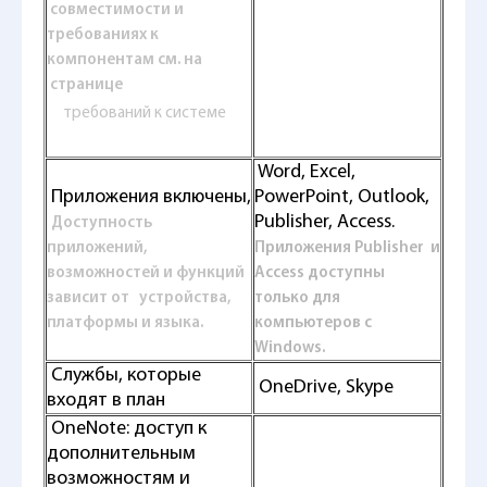
совместимости и
требованиях к
компонентам см. на
странице
требований к системе
Word, Excel,
Приложения включены,
PowerPoint, Outlook,
Publisher, Access.
Доступность
приложений,
Приложения Publisher и
возможностей и функций
Access доступны
зависит от устройства,
только для
платформы и языка.
компьютеров с
Windows.
Службы, которые
OneDrive, Skype
входят в план
OneNote: доступ к
дополнительным
возможностям и