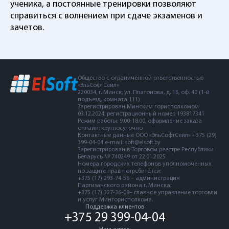
ученика, а постоянные тренировки позволяют
справиться с волнением при сдаче экзаменов и
зачетов.
Общество с ограниченной ответственностью
«ЭльСофтСейл»
220034, г. Минск, ул. Платонова, д. 1Б, оф. 40 (1-й
подъезд, комната 111)
Зарегистрирован Минским горисполкомом
03.12.2024, регистрационный номер 193817341
Режим работы: 9.00-18.00, оформление заказа
онлайн: круглосуточно
Контактные данные ООО «ЭльСофтСейл» +375 (29)
399-04-04 e-mail: soft@elsoft.by
Зарегистрирован в Торговом реестре Республики
Беларусь № 740249 от 22.01.2025
Номера городских телефонов уполномоченных
по защите прав потребителей:
+375 (17) 293-74-56 – администрация
Партизанского района г. Минска;
+375 (17) 327-36-08– главное управление торговли
и услуг Мингорисполкома.
Поддержка клиентов
+375 29 399-04-04