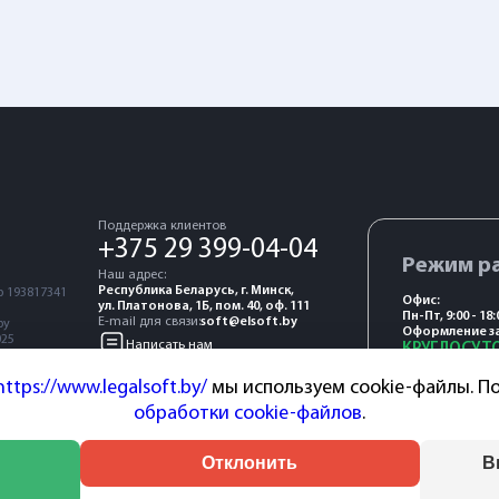
Поддержка клиентов
+375 29 399-04-04
Режим р
Наш адрес:
Республика Беларусь, г. Минск,
 193817341
Офис:
ул. Платонова, 1Б, пом. 40, оф. 111
Пн-Пт, 9:00 - 18:
E-mail для связи:
soft@elsoft.by
by
Оформление за
025
Написать нам
КРУГЛОСУТ
https://www.legalsoft.by/
мы используем cookie-файлы. По
обработки cookie-файлов
.
Отклонить
В