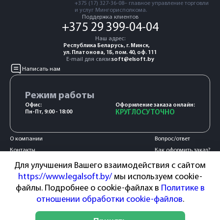
+375 (17) 327-36-08– главное управление торговли
и услуг Мингорисполкома.
Поддержка клиентов
+375 29 399-04-04
Наш адрес:
Республика Беларусь, г. Минск,
ул. Платонова, 1Б, пом. 40, оф. 111
E-mail для связи:
soft@elsoft.by
Написать нам
Режим работы
Офис:
Оформление заказа онлайн:
Пн-Пт, 9:00 - 18:00
КРУГЛОСУТОЧНО
О компании
Вопрос/ответ
Контакты
Как оформить заказ?
Акции и новости
Оплата и доставка
Для улучшения Вашего взаимодействия с сайтом
Сотрудничество
Гарантия и возврат
https://www.legalsoft.by/
мы используем cookie-
Пользовательское
файлы. Подробнее о cookie-файлах в
Политике в
соглашение
отношении обработки cookie-файлов
.
Способы оплаты: