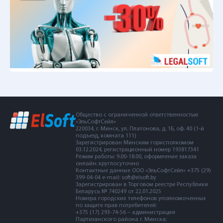
Общество с ограниченной ответственностью
«ЭльСофтСейл»
220034, г. Минск, ул. Платонова, д. 1Б, оф. 40 (1-й
подъезд, комната 111)
Зарегистрирован Минским горисполкомом
03.12.2024, регистрационный номер 193817341
Режим работы: 9.00-18.00, оформление заказа
онлайн: круглосуточно
Контактные данные ООО «ЭльСофтСейл» +375 (29)
399-04-04 e-mail: soft@elsoft.by
Зарегистрирован в Торговом реестре Республики
Беларусь № 740249 от 22.01.2025
Номера городских телефонов уполномоченных
по защите прав потребителей:
+375 (17) 293-74-56 – администрация
Партизанского района г. Минска;